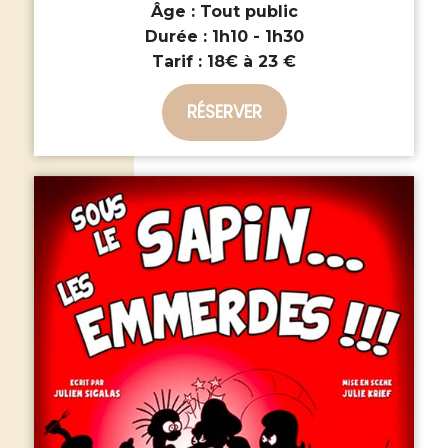
Âge :
Tout public
Durée :
1h10 - 1h30
Tarif :
18€ à 23 €
RÉSERVER