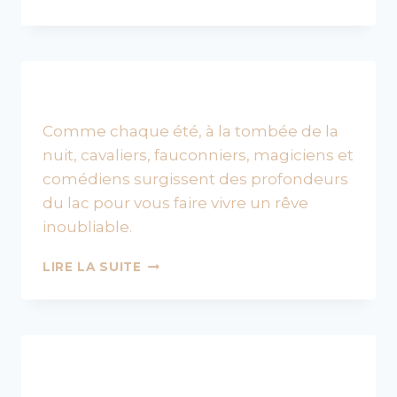
LE
GRAND
SPECTACLE
NOCTURNE
Comme chaque été, à la tombée de la
nuit, cavaliers, fauconniers, magiciens et
comédiens surgissent des profondeurs
du lac pour vous faire vivre un rêve
inoubliable.
HISTORY,
LIRE LA SUITE
LE
GRAND
SPECTACLE
NOCTURNE