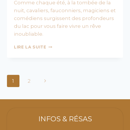
Comme chaque été, à la tombée de la
nuit, cavaliers, fauconniers, magiciens et
comédiens surgissent des profondeurs
du lac pour vous faire vivre un rêve
inoubliable.
HISTORY,
LIRE LA SUITE
LE
GRAND
SPECTACLE
NOCTURNE
Navigation
Page
1
2
de
suivante
page
INFOS & RÉSAS