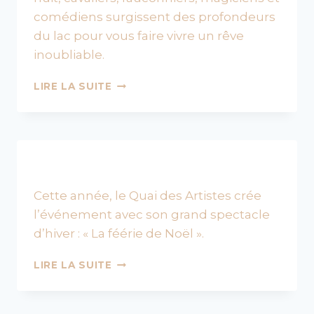
comédiens surgissent des profondeurs
du lac pour vous faire vivre un rêve
inoubliable.
HISTORY,
LIRE LA SUITE
LE
GRAND
SPECTACLE
NOCTURNE
Cette année, le Quai des Artistes crée
l’événement avec son grand spectacle
d’hiver : « La féérie de Noël ».
LA
LIRE LA SUITE
FÉERIE
DE
NOËL