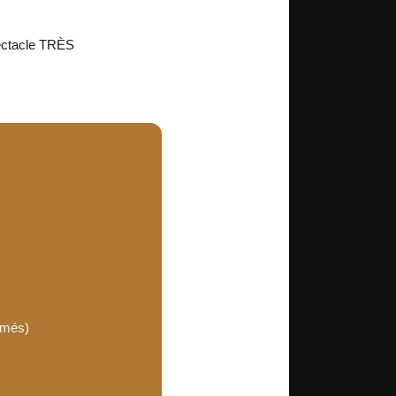
pectacle TRÈS
rimés)