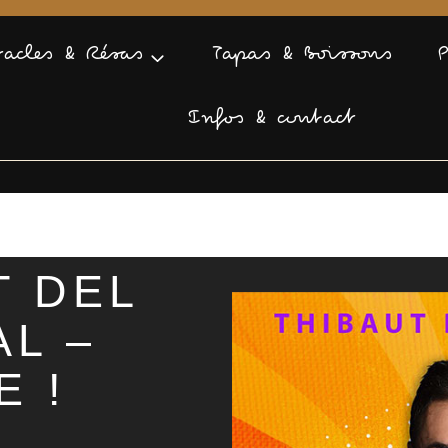
tacles & Résas
Tapas & Boissons
Infos & contact
T DEL
L –
E !