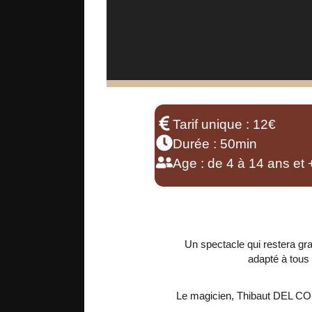
Tarif unique : 12€
Durée : 50min
Age : de 4 à 14 ans et 
Un spectacle qui restera gr
adapté à tous 
Le magicien, Thibaut DEL CORR