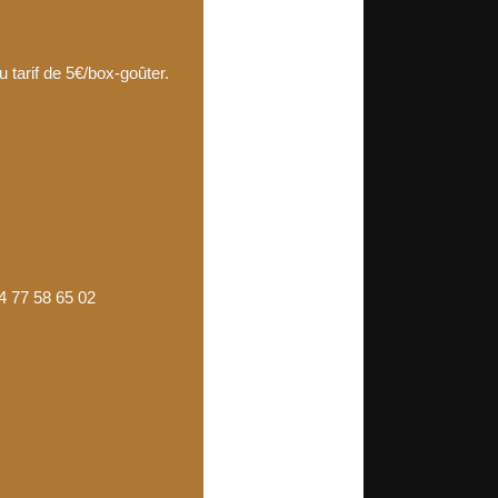
 tarif de 5€/box-goûter.
4 77 58 65 02