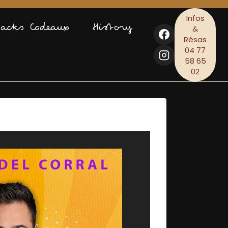
Infos
Packs Cadeaux
History
&
Résas
04 77
58 65
02