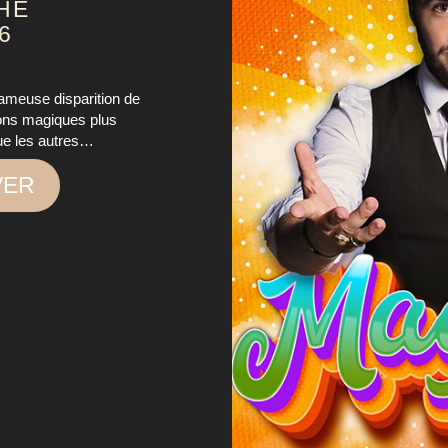
HE
26
fameuse disparition de
ions magiques plus
que les autres…
VER