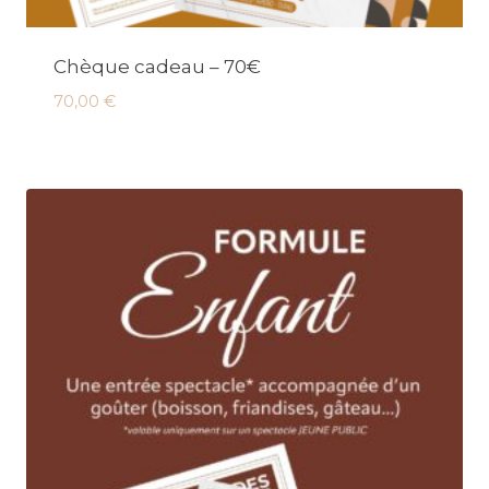
Chèque cadeau – 70€
70,00
€