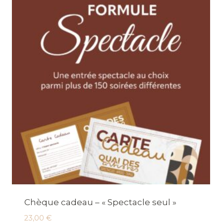
Chèque cadeau – « Spectacle seul »
23,00
€