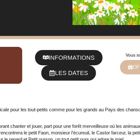
Vous s
INFORMATIONS
OF
LES DATES
ale pour les tout-petits comme pour les grands au Pays des chans
orant chanter et jouer, part pour une forêt merveilleuse où les animau
encontrera le petit Faon, monsieur l’écureuil, le Castor farceur, la pet
 le renard et Petit ourson, un tout petit ours qui adore le miel.