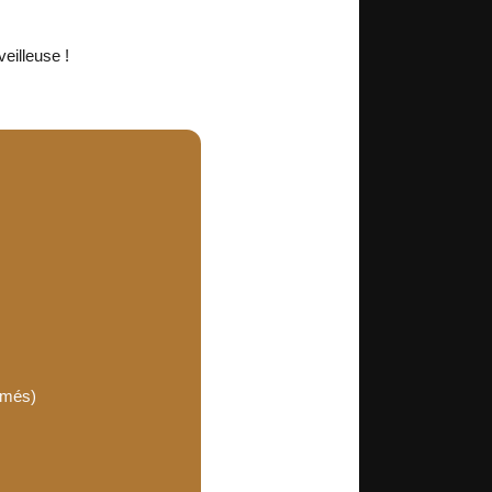
eilleuse !
rimés)