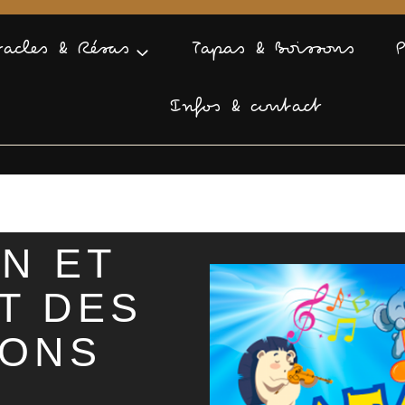
tacles & Résas
Tapas & Boissons
Infos & contact
N ET
T DES
ONS