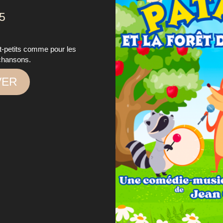
25
t-petits comme pour les
chansons.
VER