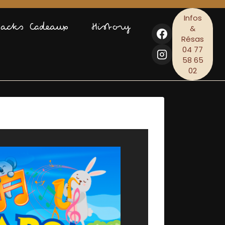
Infos
Packs Cadeaux
History
&
Résas
04 77
58 65
02