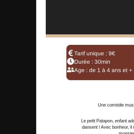
Tarif unique : 9€
Durée : 30min
Age : de 1 à 4 ans et +
Une comédie music
Le petit Patapon, enfant ad
dansent ! Avec bonheur, il r
monsieur