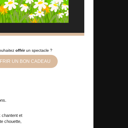
ouhaitez
offrir
un spectacle ?
FRIR UN BON CADEAU
ons.
x chantent et
ite chouette,