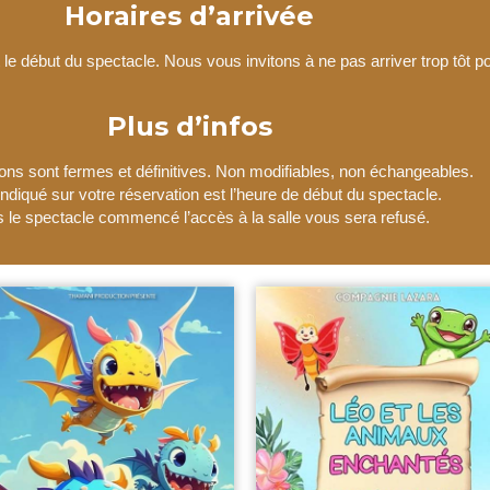
Horaires d’arrivée
e début du spectacle. Nous vous invitons à ne pas arriver trop tôt pou
Plus d’infos
ons sont fermes et définitives. Non modifiables, non échangeables.
 indiqué sur votre réservation est l’heure de début du spectacle.
s le spectacle commencé l’accès à la salle vous sera refusé.