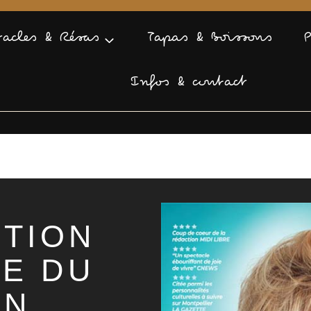
tacles & Résas
Tapas & Boissons
Infos & contact
TION
VE DU
IN