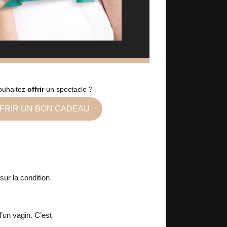
ouhaitez
offrir
un spectacle ?
FRIR UN BON CADEAU
 sur la condition
’un vagin. C’est