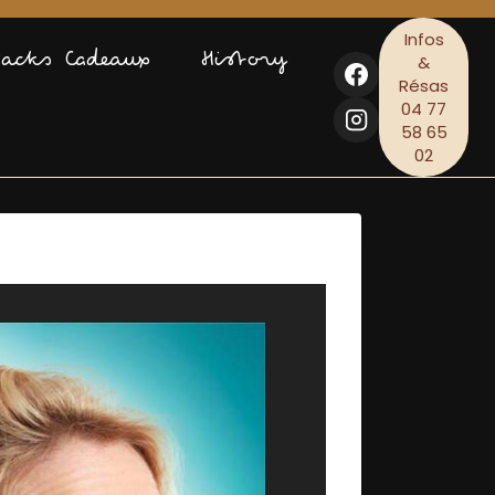
Infos
Packs Cadeaux
History
&
Résas
04 77
58 65
02