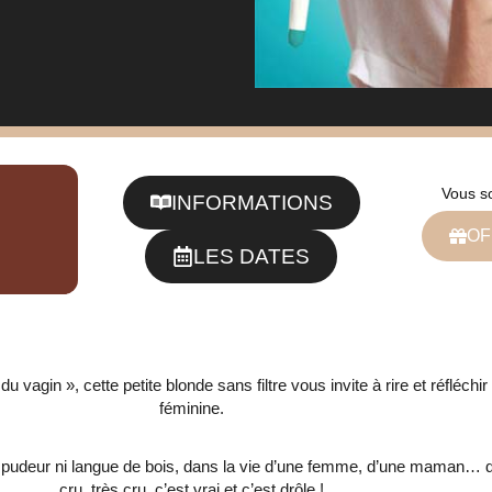
Vous s
INFORMATIONS
OF
LES DATES
 vagin », cette petite blonde sans filtre vous invite à rire et réfléchir
féminine.
 pudeur ni langue de bois, dans la vie d’une femme, d’une maman… d
cru, très cru, c’est vrai et c’est drôle !