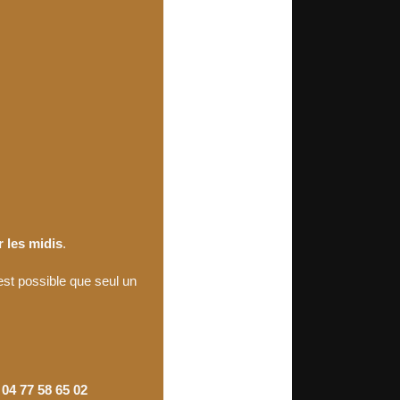
 les midis
.
 est possible que seul un
e
04 77 58 65 02