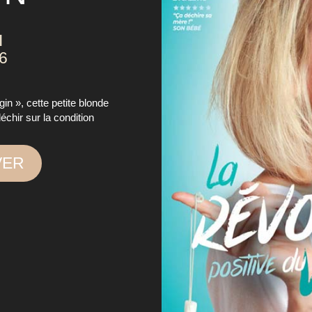
I
26
in », cette petite blonde
fléchir sur la condition
VER