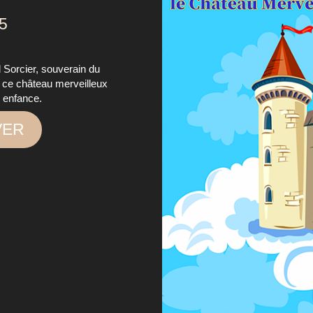
25
 Sorcier, souverain du
s ce château merveilleux
e enfance.
VER