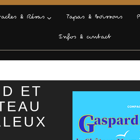
tacles & Résas
Tapas & Boissons
Infos & contact
D ET
TEAU
LLEUX