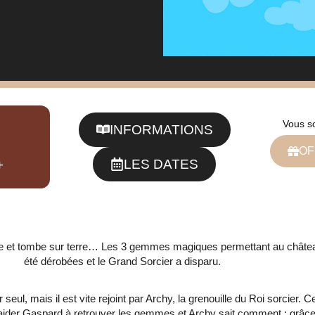
Vous s
INFORMATIONS
OF
LES DATES
+
dre et tombe sur terre… Les 3 gemmes magiques permettant au châtea
été dérobées et le Grand Sorcier a disparu.
seul, mais il est vite rejoint par Archy, la grenouille du Roi sorcier. 
aider Gaspard à retrouver les gemmes et Archy sait comment : grâce 