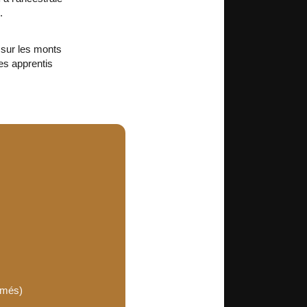
.
t sur les monts
es apprentis
rimés)