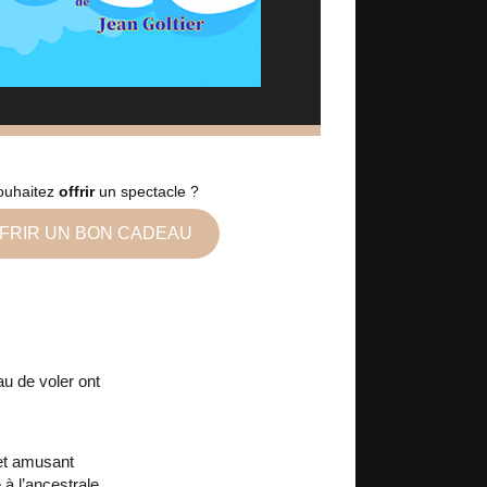
ouhaitez
offrir
un spectacle ?
FRIR UN BON CADEAU
u de voler ont
Cet amusant
à l’ancestrale