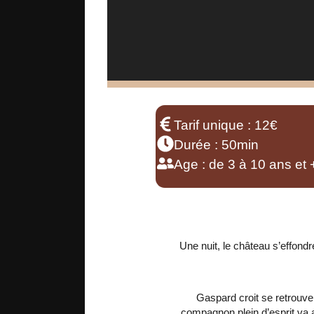
Tarif unique : 12€
Durée : 50min
Age : de 3 à 10 ans et 
Une nuit, le château s’effon
Gaspard croit se retrouver 
compagnon plein d’esprit va 