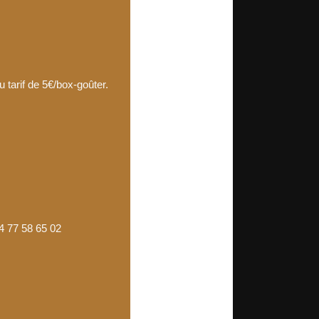
 tarif de 5€/box-goûter.
4 77 58 65 02