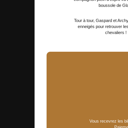
boussole de Gla
Tour à tour, Gaspard et Archy
enneigés pour retrouver le
chevaliers !
Vous recevrez les bil
Paiemen