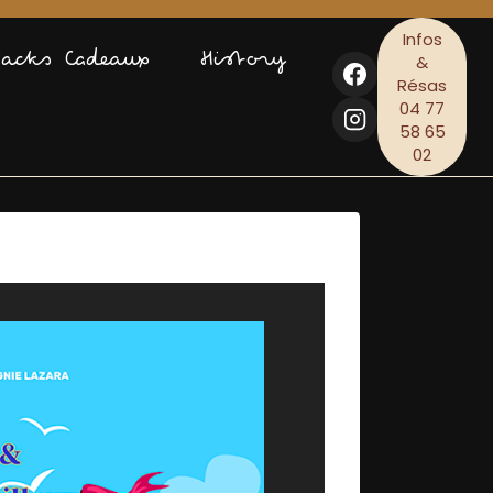
Infos
Packs Cadeaux
History
&
Résas
04 77
58 65
02