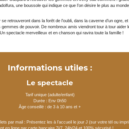
dolfura, une boussole qui indique ce que l’on désire le plus au monde
 se retrouveront dans la forêt de l’oubli, dans la caverne d’un ogre, e
s gemmes de pouvoir. De nombreux amis viendront tour à tour aider l
 Un spectacle merveilleux et en chanson qui ravira toute la famille !
Informations utiles :
Le spectacle
Tarif unique (adulte/enfant)
Durée : Env 0h50
Âge conseillé : de 3 à 10 ans et +
lets par mail : Présentez les à l’accueil le jour J (sur votre tél ou imp
t en ligne par carte bancaire 7j/7, 24h/24 et 100% sécurisé !